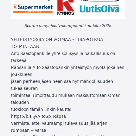
Seuran pääyhteistyökumppanit kaudella 2025
YHTEISTYÖSSÄ ON VOIMAA - LISÄPOTKUA
TOIMINTAAN
Aito Säästöpankille yhteisöllisyys ja paikallisuus on
tärkeää.
Räpsän ja Aito Säästöpankin yhteistyön myötä jokainen
joukkueen
jäsen perheenjäsenineen saa nyt mahdollisuuden
tukea seuran
toimintaa. Ilmoittaudu mukaan maksuttomaan Oman
talouden
tuokioon tämän linkin kautta:
https://bit.ly/AitoSp_Räpsä
Varmista, ettei vauraampi tulevaisuus jää arjen
rumbaan – varaa