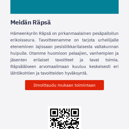
Meidän Räpsä
Hämeenkyrön Räpsä on pirkanmaalainen pesäpalloilun
erikoisseura. Tavoitteenamme on tarjota urheilijalle
eteneminen lajissaan pesisliikkarilaisesta valtakunnan
huipulle. Otamme huomioon pelaajien, vanhempien ja
jäsenten erilaiset tavoitteet ja tavat toimia.
Räpsäläiseen arvomaailmaan kuuluu keskeisesti eri
lähtökohtien ja tavoitteiden hyväksyntä.
Ilmoittaudu mukaan toimintaan