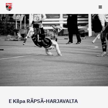
Siirry
Räpsä ry
Vali
sivun
sisältöön
E Kilpa RÄPSÄ-HARJAVALTA