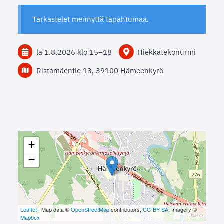
Tarkastelet mennyttä tapahtumaa.
la 1.8.2026
klo 15
–
18
Hiekkatekonurmi
Ristamäentie 13, 39100 Hämeenkyrö
+
−
Leaflet
| Map data ©
OpenStreetMap
contributors,
CC-BY-SA
, Imagery ©
Mapbox