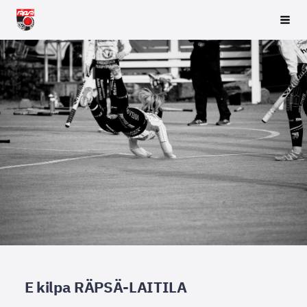
Siirry
Räpsä ry
Vali
sivun
sisältöön
E kilpa RÄPSÄ-LAITILA