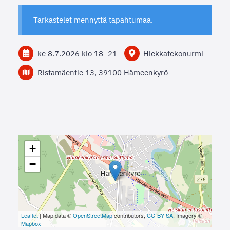
Tarkastelet mennyttä tapahtumaa.
ke 8.7.2026
klo 18
–
21
Hiekkatekonurmi
Ristamäentie 13, 39100 Hämeenkyrö
+
−
Leaflet
| Map data ©
OpenStreetMap
contributors,
CC-BY-SA
, Imagery ©
Mapbox