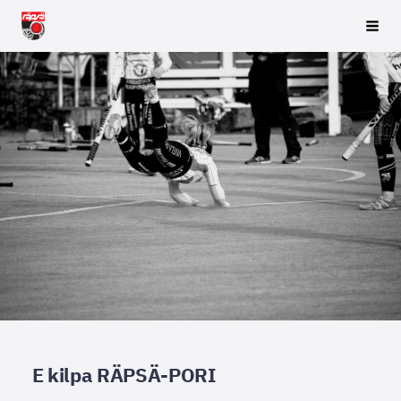
Siirry
Räpsä ry
Vali
sivun
sisältöön
E kilpa RÄPSÄ-PORI