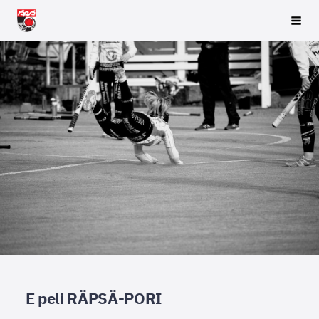
Siirry
Räpsä ry
Vali
sivun
sisältöön
E peli RÄPSÄ-PORI