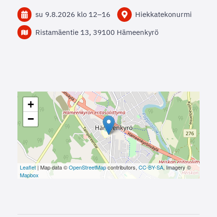
su 9.8.2026
klo 12
–
16
Hiekkatekonurmi
Ristamäentie 13, 39100 Hämeenkyrö
+
−
Leaflet
| Map data ©
OpenStreetMap
contributors,
CC-BY-SA
, Imagery ©
Mapbox