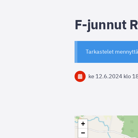
F-junnut 
Tarkastelet mennytt
ke 12.6.2024
klo 1
+
−