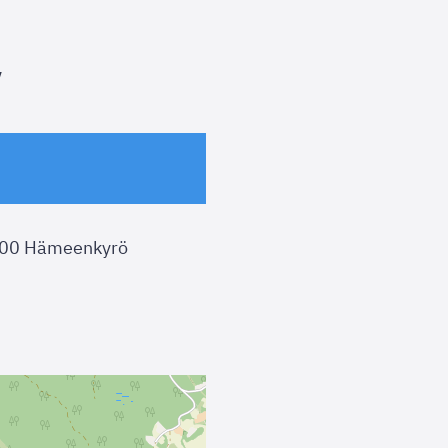
y
100 Hämeenkyrö