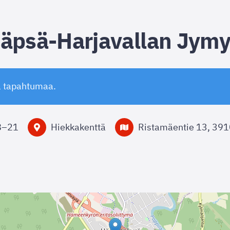
Räpsä-Harjavallan Jym
ä tapahtumaa.
8
–
21
Hiekkakenttä
Ristamäentie 13, 39