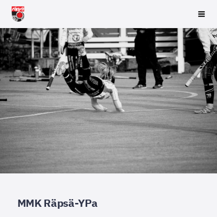
Siirry
Räpsä ry
Vali
sivun
sisältöön
MMK Räpsä-YPa