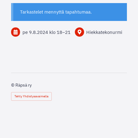
Tarkastelet mennyttä tapahtumaa.
pe 9.8.2024
klo 18
–
21
Hiekkatekonurmi
©
Räpsä ry
Tehty Yhdistysavaimella