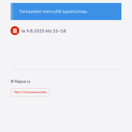
Tarkastelet mennyttä tapahtumaa.
la 9.8.2025
klo 15
–
18
©
Räpsä ry
Tehty Yhdistysavaimella