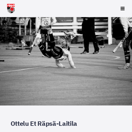
Siirry
Räpsä ry
Vali
sivun
sisältöön
Ottelu Et Räpsä-Laitila