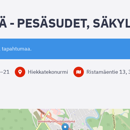
Ä - PESÄSUDET, SÄKY
ä tapahtumaa.
–
21
Hiekkatekonurmi
Ristamäentie 13,