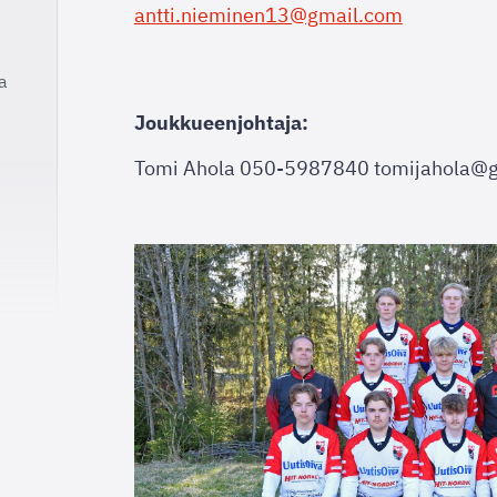
antti.nieminen13@gmail.com
a
Joukkueenjohtaja:
Tomi Ahola 050-5987840 tomijahola@