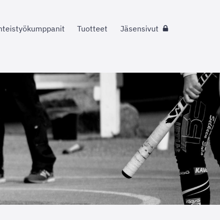
hteistyökumppanit
Tuotteet
Jäsensivut