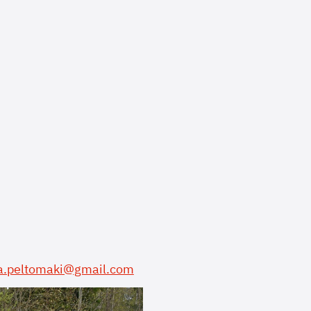
na.peltomaki@gmail.com