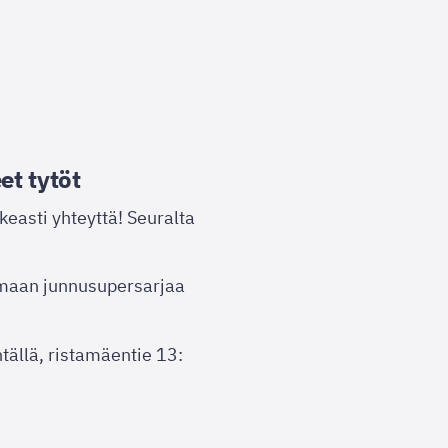
et tytöt
keasti yhteyttä! Seuralta
nmaan junnusupersarjaa
ällä, ristamäentie 13: