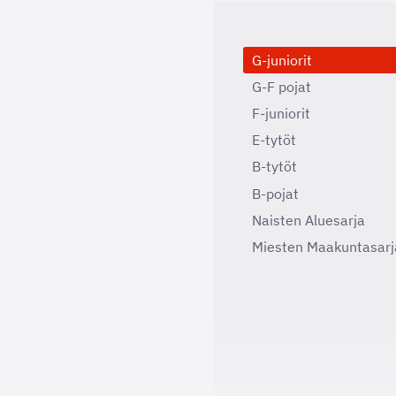
G-juniorit
G-F pojat
F-juniorit
E-tytöt
B-tytöt
B-pojat
Naisten Aluesarja
Miesten Maakuntasarj