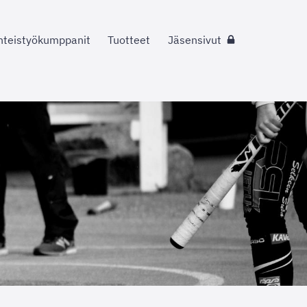
hteistyökumppanit
Tuotteet
Jäsensivut