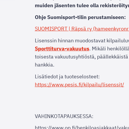
muiden jäsenten tulee olla rekisteröit
Ohje Suomisport-tilin perustamiseen:
SUOMISPORT | Räpsä ry (hameenkyronr
Lisenssin hinnan muodostavat kilpailul
Sporttiturva-vakuutus
. Mikäli henkilöl
toisesta vakuutusyhtiöstä, päällekkäistä 
hankkia.
Lisätiedot ja tuoteselosteet:
https://www.pesis.fi/kilpailu/lisenssit/
VAHINKOTAPAUKSESSA:
https://www.op.fi/henkiloasiakkaat/vak