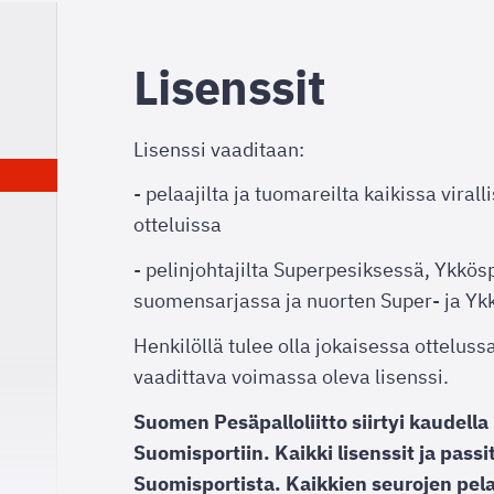
Lisenssit
Lisenssi vaaditaan:
- pelaajilta ja tuomareilta kaikissa viral
otteluissa
- pelinjohtajilta Superpesiksessä, Ykkös
suomensarjassa ja nuorten Super- ja Yk
Henkilöllä tulee olla jokaisessa ottelus
vaadittava voimassa oleva lisenssi.
Suomen Pesäpalloliitto siirtyi kaudell
Suomisportiin. Kaikki lisenssit ja pass
Suomisportista. Kaikkien seurojen pela