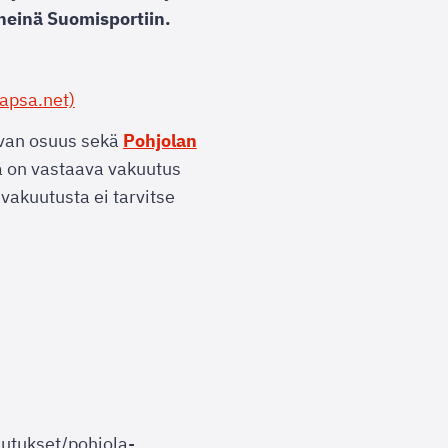
yneinä Suomisportiin.
apsa.net)
uvan osuus sekä
Pohjolan
lä on vastaava vakuutus
vakuutusta ei tarvitse
uutukset/pohjola-