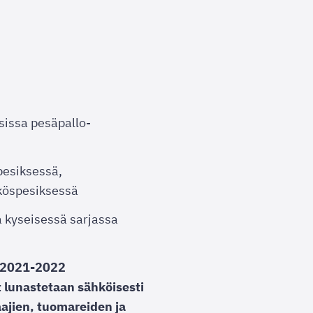
lisissa pesäpallo-
pesiksessä,
köspesiksessä
sa kyseisessä sarjassa
a 2021-2022
it lunastetaan sähköisesti
ajien, tuomareiden ja