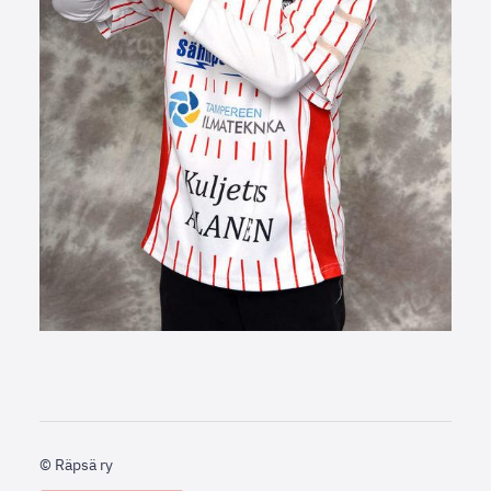
©
Räpsä ry