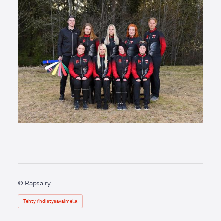
©
Räpsä ry
Tehty Yhdistysavaimella