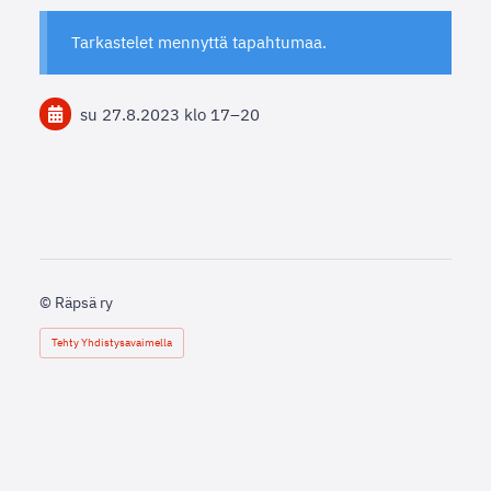
Tarkastelet mennyttä tapahtumaa.
su 27.8.2023
klo 17
–
20
©
Räpsä ry
Tehty Yhdistysavaimella