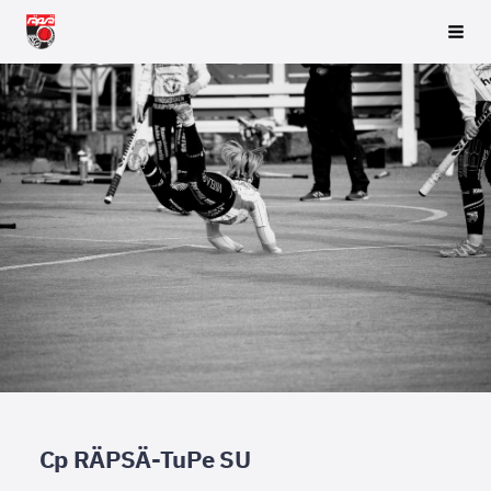
Siirry
Räpsä ry
Vali
sivun
sisältöön
Cp RÄPSÄ-TuPe SU