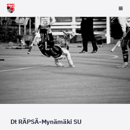
Siirry
Räpsä ry
Vali
sivun
sisältöön
Dt RÄPSÄ-Mynämäki SU