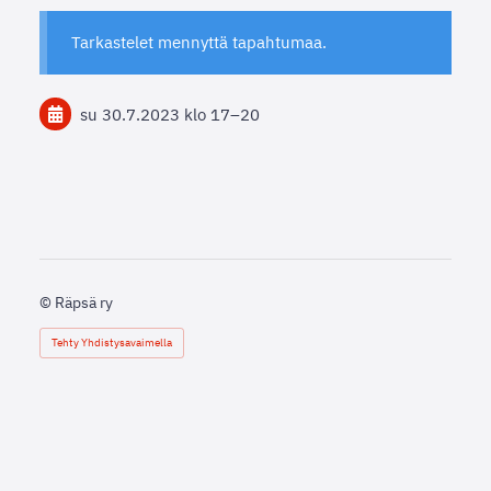
Tarkastelet mennyttä tapahtumaa.
su 30.7.2023
klo 17
–
20
©
Räpsä ry
Tehty Yhdistysavaimella