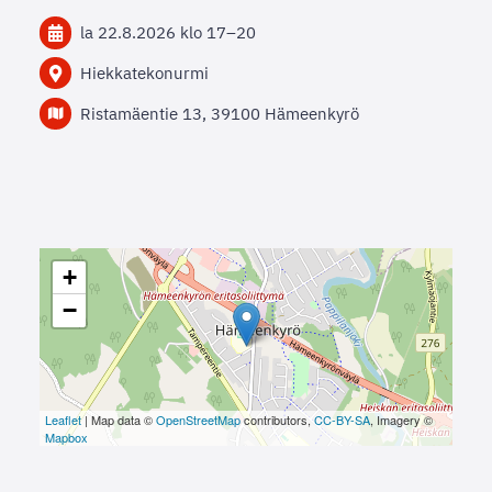
la 22.8.2026
klo 17
–
20
Hiekkatekonurmi
Ristamäentie 13, 39100 Hämeenkyrö
+
−
Leaflet
| Map data ©
OpenStreetMap
contributors,
CC-BY-SA
, Imagery ©
Mapbox