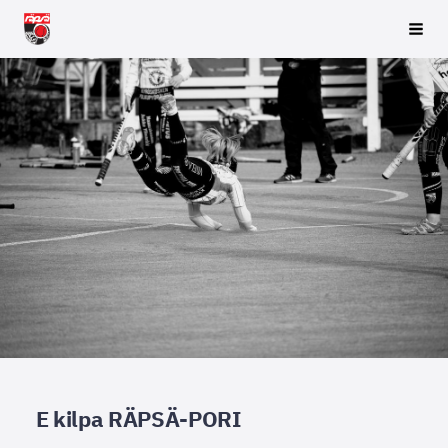
Siirry
Räpsä ry
Vali
sivun
sisältöön
E kilpa RÄPSÄ-PORI