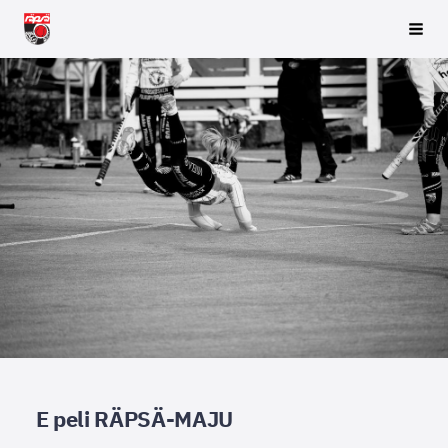
Siirry
Räpsä ry
Vali
sivun
sisältöön
E peli RÄPSÄ-MAJU