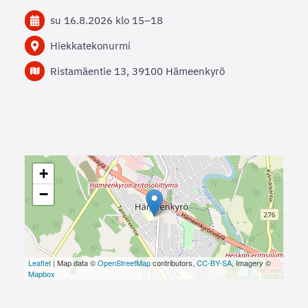
su 16.8.2026
klo 15
–
18
Hiekkatekonurmi
Ristamäentie 13, 39100 Hämeenkyrö
+
−
Leaflet
| Map data ©
OpenStreetMap
contributors,
CC-BY-SA
, Imagery ©
Mapbox