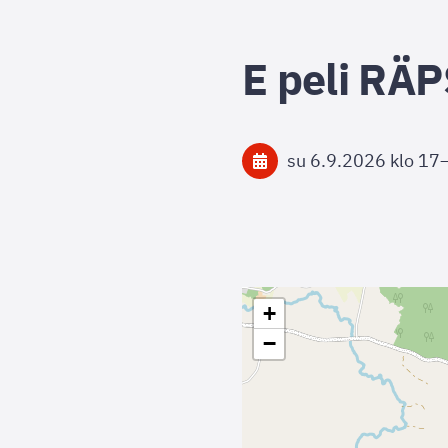
E peli R
su 6.9.2026
klo 17
+
−