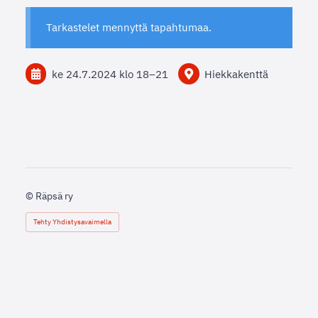
Tarkastelet mennyttä tapahtumaa.
ke 24.7.2024
klo 18
–
21
Hiekkakenttä
©
Räpsä ry
Tehty Yhdistysavaimella