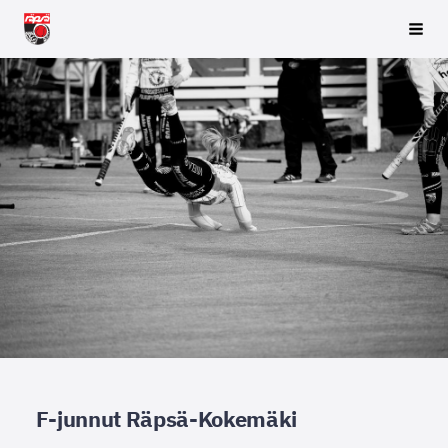
Siirry
Räpsä ry
Vali
sivun
sisältöön
F-junnut Räpsä-Kokemäki