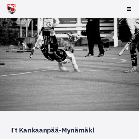
Siirry
Räpsä ry
Vali
sivun
sisältöön
Ft Kankaanpää-Mynämäki