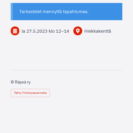
Tarkastelet mennyttä tapahtumaa.
la 27.5.2023
klo 12
–
14
Hiekkakenttä
©
Räpsä ry
Tehty Yhdistysavaimella