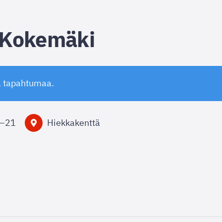
-Kokemäki
ä tapahtumaa.
–
21
Hiekkakenttä