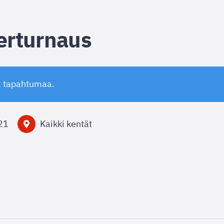
rturnaus
ä tapahtumaa.
21
Kaikki kentät