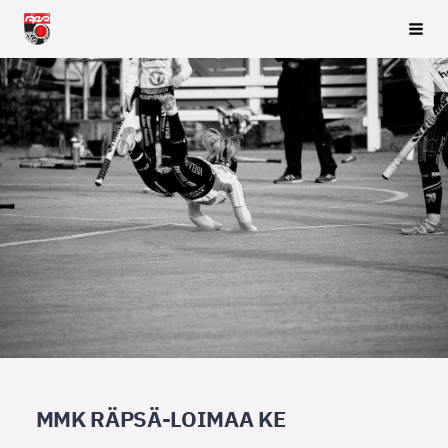
Siirry
Räpsä ry
Vali
sivun
sisältöön
MMK RÄPSÄ-LOIMAA KE