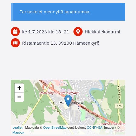
Tarkastelet mennyttä tapahtumaa.
ke 1.7.2026
klo 18
–
21
Hiekkatekonurmi
Ristamäentie 13, 39100 Hämeenkyrö
+
−
Leaflet
| Map data ©
OpenStreetMap
contributors,
CC-BY-SA
, Imagery ©
Mapbox