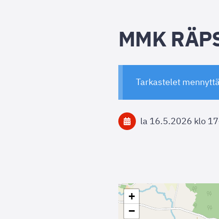
MMK RÄP
Tarkastelet mennytt
la 16.5.2026
klo 17
+
−