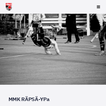
Siirry
Räpsä ry
Vali
sivun
sisältöön
MMK RÄPSÄ-YPa