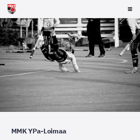
Siirry
Räpsä ry
Vali
sivun
sisältöön
MMK YPa-Loimaa