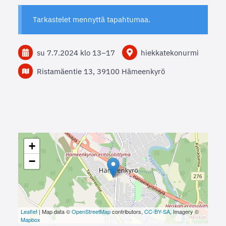
Tarkastelet mennyttä tapahtumaa.
su 7.7.2024
klo 13
–
17
hiekkatekonurmi
Ristamäentie 13, 39100 Hämeenkyrö
+
−
Leaflet
| Map data ©
OpenStreetMap
contributors,
CC-BY-SA
, Imagery ©
Mapbox