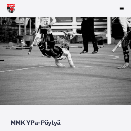
Siirry
Räpsä ry
Vali
sivun
sisältöön
MMK YPa-Pöytyä