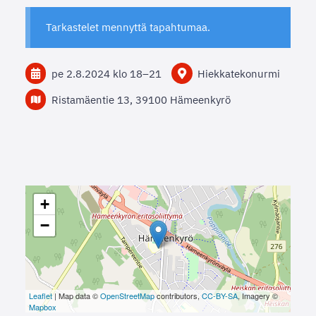
Tarkastelet mennyttä tapahtumaa.
pe 2.8.2024
klo 18
–
21
Hiekkatekonurmi
Ristamäentie 13, 39100 Hämeenkyrö
+
−
Leaflet
| Map data ©
OpenStreetMap
contributors,
CC-BY-SA
, Imagery ©
Mapbox