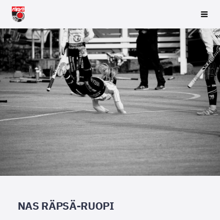
Siirry
Räpsä ry
Vali
sivun
sisältöön
NAS RÄPSÄ-RUOPI