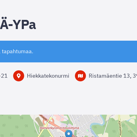
Ä-YPa
ä tapahtumaa.
–
21
Hiekkatekonurmi
Ristamäentie 13,