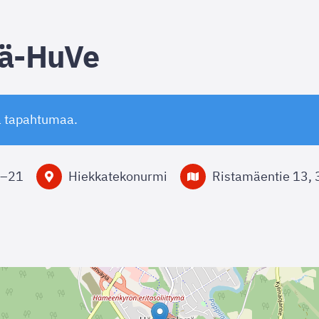
ä-HuVe
ä tapahtumaa.
–
21
Hiekkatekonurmi
Ristamäentie 13,