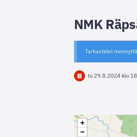
NMK Räps
Tarkastelet mennytt
to 29.8.2024
klo 18
+
−