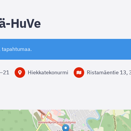
ä-HuVe
ä tapahtumaa.
–
21
Hiekkatekonurmi
Ristamäentie 13,