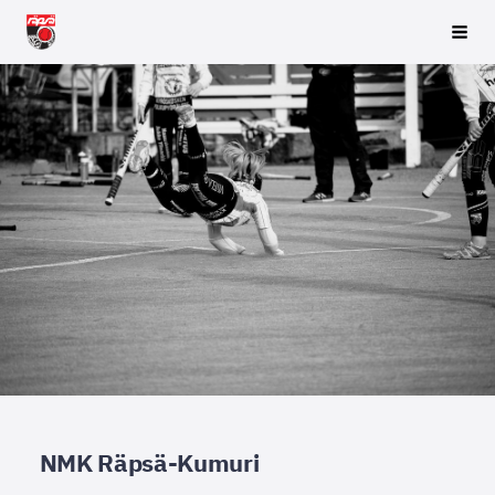
Siirry
Räpsä ry
Vali
sivun
sisältöön
NMK Räpsä-Kumuri