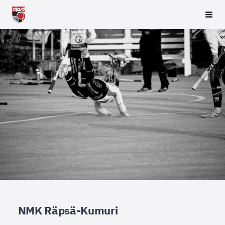
Siirry
Räpsä ry
Vali
sivun
sisältöön
NMK Räpsä-Kumuri