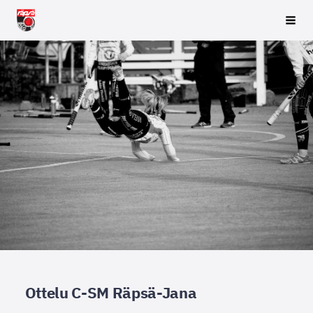
Siirry
Räpsä ry
Vali
sivun
sisältöön
Ottelu C-SM Räpsä-Jana