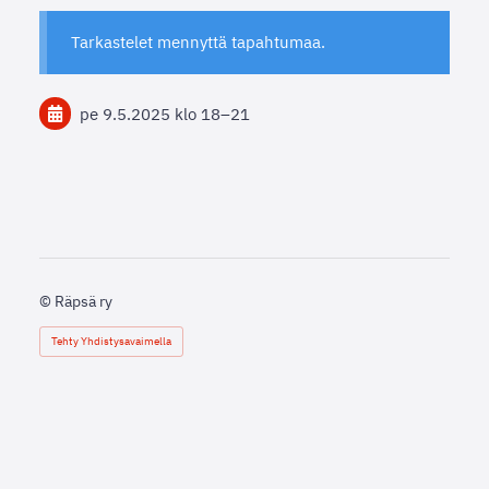
Tarkastelet mennyttä tapahtumaa.
pe 9.5.2025
klo 18
–
21
©
Räpsä ry
Tehty Yhdistysavaimella