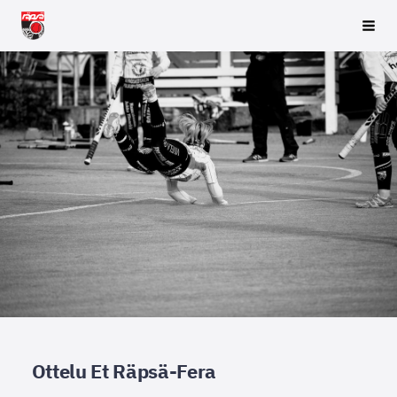
Siirry
Räpsä ry
Vali
sivun
sisältöön
Ottelu Et Räpsä-Fera