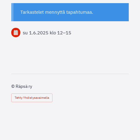
Tarkastelet mennyttä tapahtumaa.
su 1.6.2025
klo 12
–
15
©
Räpsä ry
Tehty Yhdistysavaimella