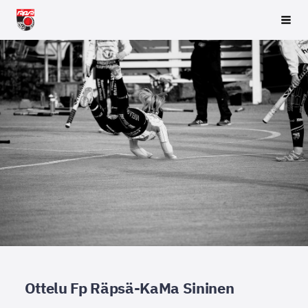
Siirry
Räpsä ry
Vali
sivun
sisältöön
Ottelu Fp Räpsä-KaMa Sininen