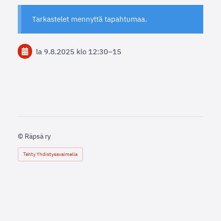
Tarkastelet mennyttä tapahtumaa.
la 9.8.2025
klo 12:30
–
15
©
Räpsä ry
Tehty Yhdistysavaimella