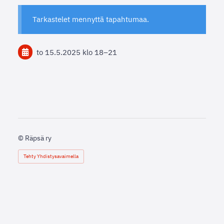
Tarkastelet mennyttä tapahtumaa.
to 15.5.2025
klo 18
–
21
©
Räpsä ry
Tehty Yhdistysavaimella