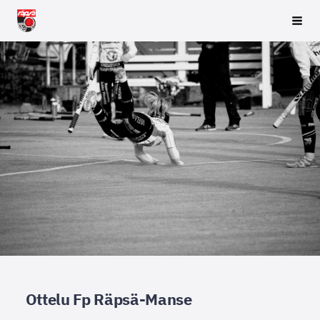
Siirry
Räpsä ry
Vali
sivun
sisältöön
Ottelu Fp Räpsä-Manse