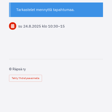
Tarkastelet mennyttä tapahtumaa.
su 24.8.2025
klo 10:30
–
15
©
Räpsä ry
Tehty Yhdistysavaimella