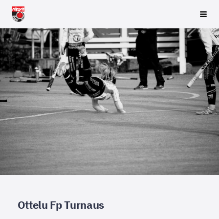
Siirry
Räpsä ry
Vali
sivun
sisältöön
Ottelu Fp Turnaus