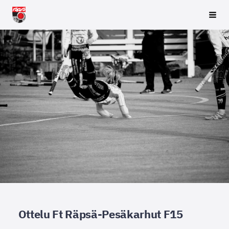
Siirry
Räpsä ry
Vali
sivun
sisältöön
Ottelu Ft Räpsä-Pesäkarhut F15