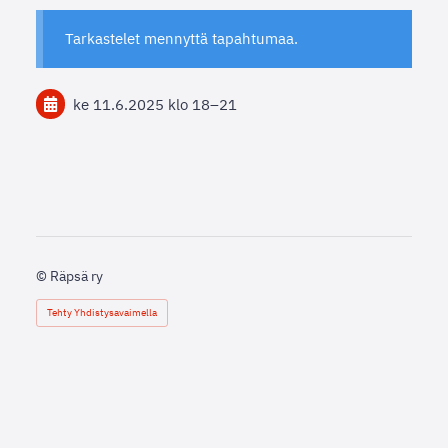
Tarkastelet mennyttä tapahtumaa.
ke 11.6.2025
klo 18
–
21
©
Räpsä ry
Tehty Yhdistysavaimella