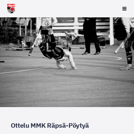
Siirry
Räpsä ry
Vali
sivun
sisältöön
Ottelu MMK Räpsä-Pöytyä