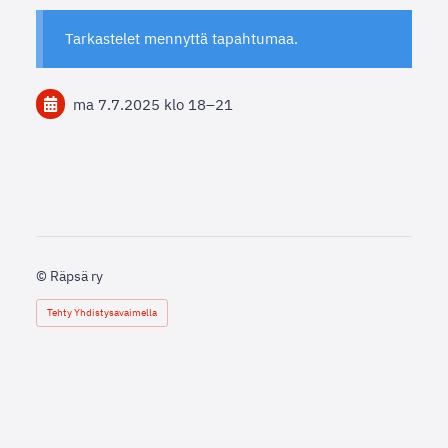
Tarkastelet mennyttä tapahtumaa.
ma 7.7.2025
klo 18
–
21
©
Räpsä ry
Tehty Yhdistysavaimella