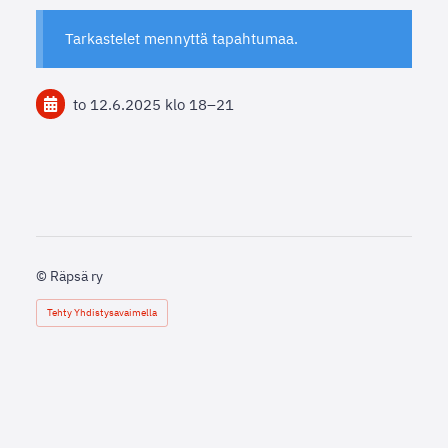
Tarkastelet mennyttä tapahtumaa.
to 12.6.2025
klo 18
–
21
©
Räpsä ry
Tehty Yhdistysavaimella