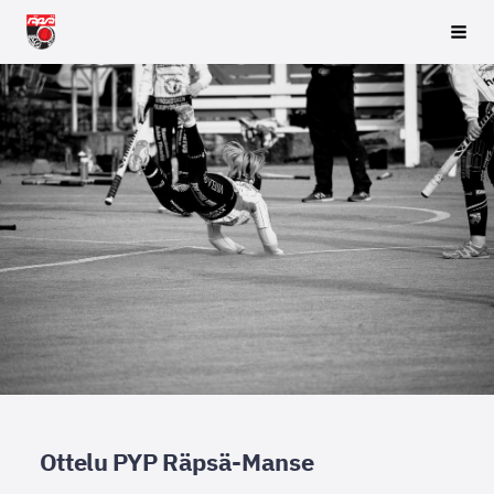
Siirry
Räpsä ry
Vali
sivun
sisältöön
Ottelu PYP Räpsä-Manse