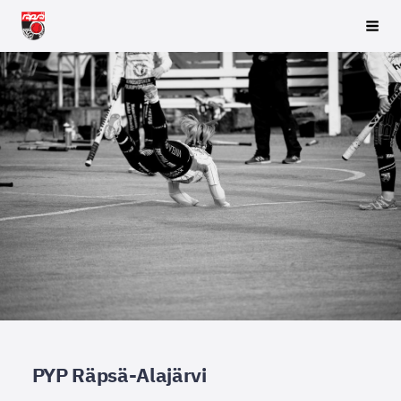
Siirry
Räpsä ry
Vali
sivun
sisältöön
PYP Räpsä-Alajärvi