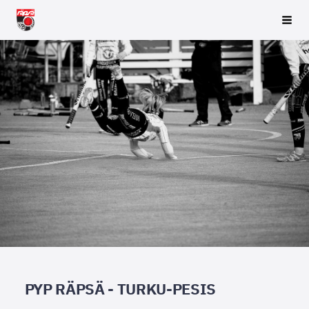
Siirry
Räpsä ry
Vali
sivun
sisältöön
PYP RÄPSÄ - TURKU-PESIS