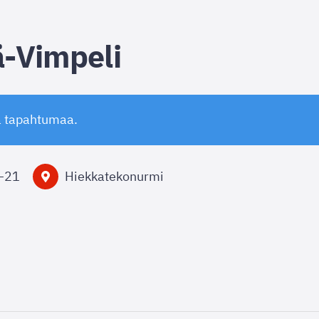
-Vimpeli
ä tapahtumaa.
–
21
Hiekkatekonurmi