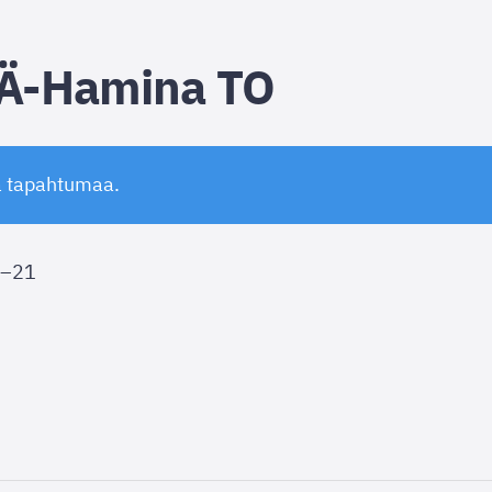
Ä-Hamina TO
ä tapahtumaa.
–
21