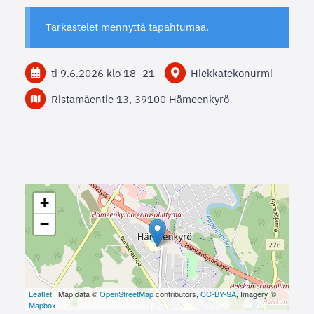
Tarkastelet mennyttä tapahtumaa.
ti 9.6.2026
klo 18
–
21
Hiekkatekonurmi
Ristamäentie 13, 39100 Hämeenkyrö
+
−
Leaflet
| Map data ©
OpenStreetMap
contributors,
CC-BY-SA
, Imagery ©
Mapbox