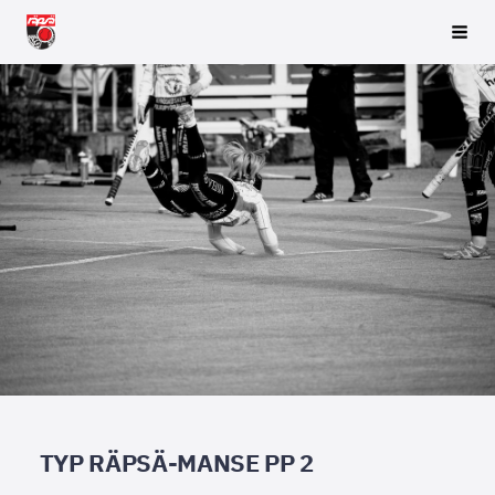
Siirry
Räpsä ry
Vali
sivun
sisältöön
TYP RÄPSÄ-MANSE PP 2