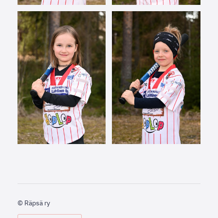
©
Räpsä ry