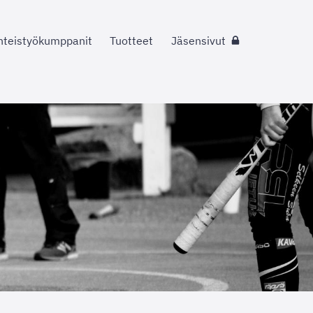
hteistyökumppanit
Tuotteet
Jäsensivut