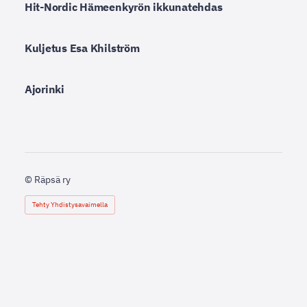
Hit-Nordic Hämeenkyrön ikkunatehdas
Kuljetus Esa Khilström
Ajorinki
©
Räpsä ry
Tehty Yhdistysavaimella